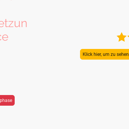
etzun
ce
Klick hier, um zu sehe
 Ende der
renzenden B
Bundesstraße
er weiterhin, am
n:
uphase