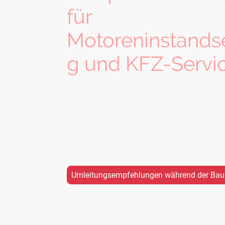
für
Motoreninstands
g und KFZ-Servi
Liebe Kunden,
ab dem 20.07.2026 und mindestens bis zum
Schulferien wird der Fahrbahnbelag der ang
525 erneuert. Für diesen Zeitraum wird die 
größtenteils voll gesperrt. Ihr erreicht uns ab
besten über unsere Umleitungsempfehlunge
Umleitungsempfehlungen während der Ba