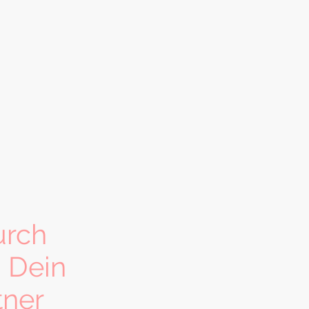
urch
 Dein
tner